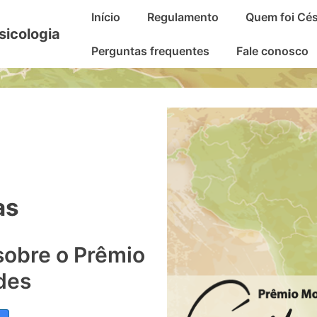
Main
Início
Regulamento
Quem foi Cé
Navigation
sicologia
Perguntas frequentes
Fale conosco
as
 sobre o Prêmio
des