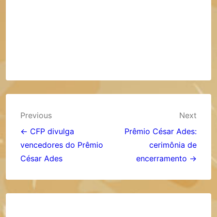
Navegação
Previous
Next
de
← CFP divulga
Prêmio César Ades:
vencedores do Prêmio
cerimônia de
Post
César Ades
encerramento →