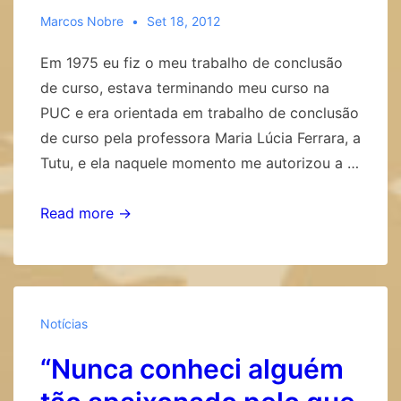
Tomanari,
Marcos Nobre
Set 18, 2012
diretor
Em 1975 eu fiz o meu trabalho de conclusão
do
de curso, estava terminando meu curso na
Instituto
PUC e era orientada em trabalho de conclusão
de
de curso pela professora Maria Lúcia Ferrara, a
Psicologia
Tutu, e ela naquele momento me autorizou a …
da
USP
“César
Read more →
queria
uma
psicologia
comprometida
Notícias
com
“Nunca conheci alguém
a
construção