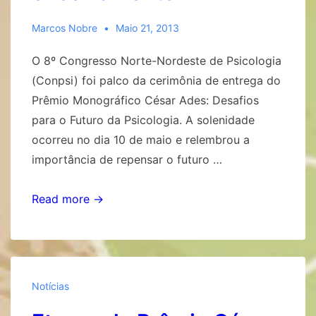
Marcos Nobre
Maio 21, 2013
O 8º Congresso Norte-Nordeste de Psicologia
(Conpsi) foi palco da cerimônia de entrega do
Prêmio Monográfico César Ades: Desafios
para o Futuro da Psicologia. A solenidade
ocorreu no dia 10 de maio e relembrou a
importância de repensar o futuro …
Prêmio
Read more →
César
Ades:
cerimônia
de
Notícias
encerramento