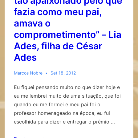
tão apaixonado pelo que
do
fazia como meu pai,
futuro
amava o
em
nossa
comprometimento” – Lia
sociedade”
Ades, filha de César
–
Ades
Ana
Bock,
presidente
Marcos Nobre
Set 18, 2012
do
Eu fiquei pensando muito no que dizer hoje e
Instituto
eu me lembrei muito de uma situação, que foi
Silvia
quando eu me formei e meu pai foi o
Lane
professor homenageado na época, eu fui
escolhida para dizer e entregar o prêmio …