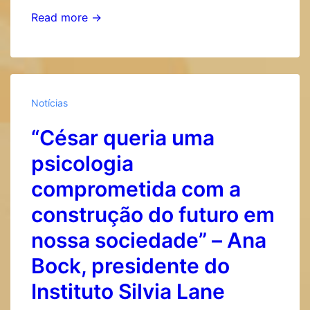
“É
Read more →
preciso
sempre
pensar
conjuntamente
Notícias
a
“César queria uma
produção
do
psicologia
conhecimento
comprometida com a
científico
construção do futuro em
e
a
nossa sociedade” – Ana
atuação
Bock, presidente do
profissional”
Instituto Silvia Lane
–
Gerson