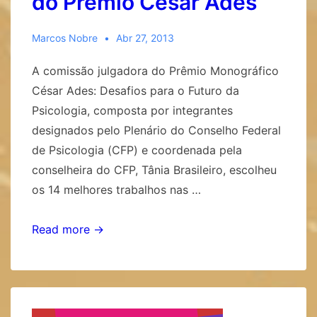
do Prêmio César Ades
Marcos Nobre
Abr 27, 2013
A comissão julgadora do Prêmio Monográfico
César Ades: Desafios para o Futuro da
Psicologia, composta por integrantes
designados pelo Plenário do Conselho Federal
de Psicologia (CFP) e coordenada pela
conselheira do CFP, Tânia Brasileiro, escolheu
os 14 melhores trabalhos nas …
CFP
Read more →
divulga
vencedores
do
Prêmio