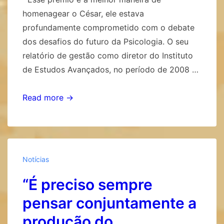
homenagear o César, ele estava
profundamente comprometido com o debate
dos desafios do futuro da Psicologia. O seu
relatório de gestão como diretor do Instituto
de Estudos Avançados, no período de 2008 …
“Esse
Read more →
prêmio
é
a
melhor
Notícias
maneira
“É preciso sempre
de
homenagear
pensar conjuntamente a
o
produção do
César”