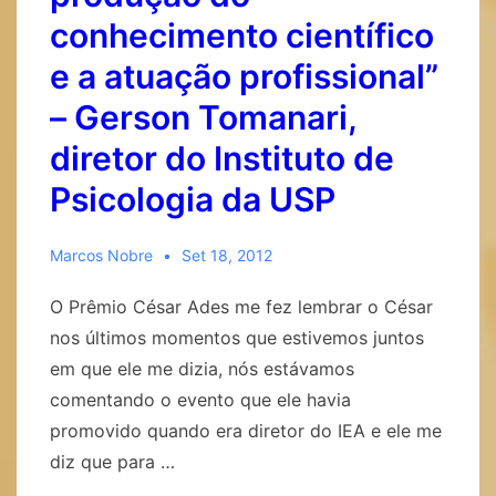
conhecimento científico
–
Emma
e a atuação profissional”
Otta,
– Gerson Tomanari,
docente
diretor do Instituto de
do
Instituto
Psicologia da USP
de
Psicologia
Marcos Nobre
Set 18, 2012
da
O Prêmio César Ades me fez lembrar o César
USP
nos últimos momentos que estivemos juntos
em que ele me dizia, nós estávamos
comentando o evento que ele havia
promovido quando era diretor do IEA e ele me
diz que para …